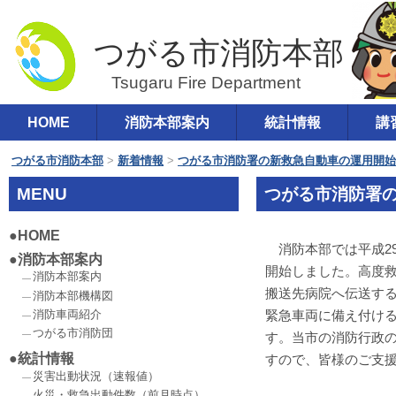
つがる市消防本部
コ
HOME
消防本部案内
統計情報
講
メインメニュー
ン
テ
つがる市消防本部
>
新着情報
>
つがる市消防署の新救急自動車の運用開始
ン
MENU
つがる市消防署
ツ
へ
HOME
消防本部では平成29
移
消防本部案内
開始しました。高度
動
消防本部案内
搬送先病院へ伝送す
消防本部機構図
緊急車両に備え付け
消防車両紹介
つがる市消防団
す。当市の消防行政
統計情報
すので、皆様のご支
災害出動状況（速報値）
火災・救急出動件数（前月時点）