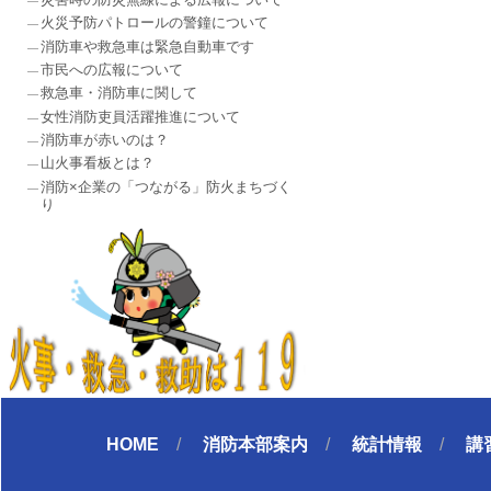
火災予防パトロールの警鐘について
消防車や救急車は緊急自動車です
市民への広報について
救急車・消防車に関して
女性消防吏員活躍推進について
消防車が赤いのは？
山火事看板とは？
消防×企業の「つながる」防火まちづく
り
HOME
消防本部案内
統計情報
講