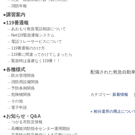
消防年報
講習案内
119番通報
あおもり救急電話相談について
Net119緊急通報システム
電話リレーサービスについて
119番通報のかけ方
119番に間違ってかけてしまったら
緊急時は遠慮なく119番！！
各種様式
配備された救急自動
防火管理関係
消防用設備関係
予防条例関係
カテゴリー:
新着情報
|
危険物関係
その他
電子申請
«
柏分遣所の廃止につい
お知らせ・Q&A
投稿ナビゲーショ
つがる市防災情報
高機能消防指令センター運用開始
災害時の防災無線による広報について