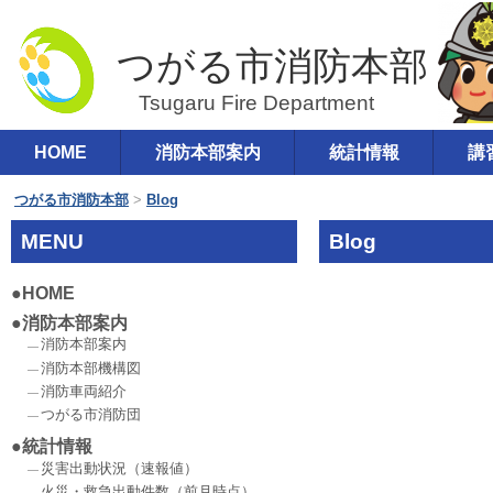
つがる市消防本部
コ
HOME
消防本部案内
統計情報
講
メインメニュー
ン
テ
つがる市消防本部
>
Blog
ン
MENU
Blog
ツ
へ
HOME
移
消防本部案内
動
消防本部案内
消防本部機構図
消防車両紹介
つがる市消防団
統計情報
災害出動状況（速報値）
火災・救急出動件数（前月時点）