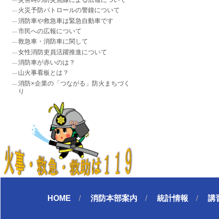
火災予防パトロールの警鐘について
消防車や救急車は緊急自動車です
市民への広報について
救急車・消防車に関して
女性消防吏員活躍推進について
消防車が赤いのは？
山火事看板とは？
消防×企業の「つながる」防火まちづく
り
HOME
消防本部案内
統計情報
講