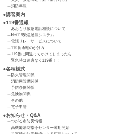
消防年報
講習案内
119番通報
あおもり救急電話相談について
Net119緊急通報システム
電話リレーサービスについて
119番通報のかけ方
119番に間違ってかけてしまったら
緊急時は遠慮なく119番！！
各種様式
防火管理関係
消防用設備関係
予防条例関係
危険物関係
その他
電子申請
お知らせ・Q&A
つがる市防災情報
高機能消防指令センター運用開始
災害時の防災無線による広報について