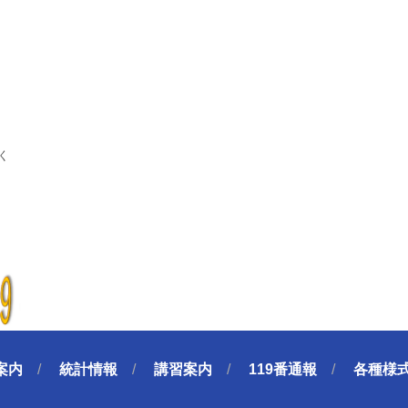
く
案内
統計情報
講習案内
119番通報
各種様