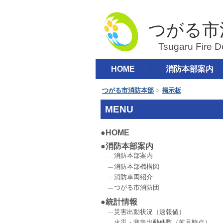
つがる市
コ
HOME
消防本部案内
メインメニュー
ン
テ
つがる市消防本部
>
掲示板
ン
MENU
ツ
へ
HOME
移
消防本部案内
動
消防本部案内
消防本部機構図
消防車両紹介
つがる市消防団
統計情報
災害出動状況（速報値）
火災・救急出動件数（前月時点）