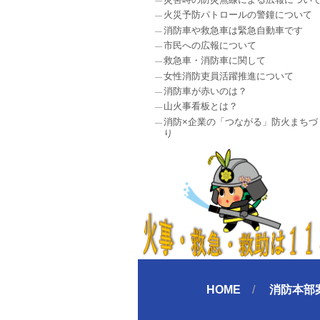
火災予防パトロールの警鐘について
消防車や救急車は緊急自動車です
市民への広報について
救急車・消防車に関して
女性消防吏員活躍推進について
消防車が赤いのは？
山火事看板とは？
消防×企業の「つながる」防火まちづ
り
HOME
消防本部