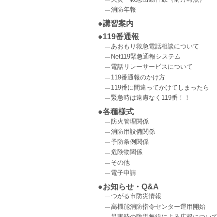
消防年報
講習案内
119番通報
あおもり救急電話相談について
Net119緊急通報システム
電話リレーサービスについて
119番通報のかけ方
119番に間違ってかけてしまったら
緊急時は遠慮なく119番！！
各種様式
防火管理関係
消防用設備関係
予防条例関係
危険物関係
その他
電子申請
お知らせ・Q&A
つがる市防災情報
高機能消防指令センター運用開始
災害時の防災無線による広報につい