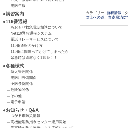
消防年報
カテゴリー:
新着情報
|
タ
講習案内
防士への道
、
青森県消防
119番通報
あおもり救急電話相談について
Net119緊急通報システム
電話リレーサービスについて
投稿ナビゲーショ
119番通報のかけ方
119番に間違ってかけてしまったら
緊急時は遠慮なく119番！！
各種様式
防火管理関係
消防用設備関係
予防条例関係
危険物関係
その他
電子申請
お知らせ・Q&A
つがる市防災情報
高機能消防指令センター運用開始
災害時の防災無線による広報について