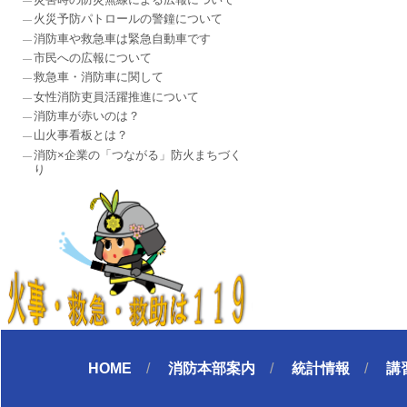
火災予防パトロールの警鐘について
消防車や救急車は緊急自動車です
市民への広報について
救急車・消防車に関して
女性消防吏員活躍推進について
消防車が赤いのは？
山火事看板とは？
消防×企業の「つながる」防火まちづく
り
HOME
消防本部案内
統計情報
講