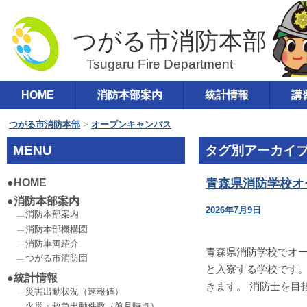
つがる市消防本部
コ
HOME
消防本部案内
統計情報
講
メインメニュー
ン
テ
つがる市消防本部
>
オープンキャンパス
ン
MENU
タグ別アーカイブ
ツ
へ
HOME
青森県消防学校オ
移
消防本部案内
2026年7月9日
動
消防本部案内
消防本部機構図
消防車両紹介
青森県消防学校でオー
つがる市消防団
と入寮する学校です。
統計情報
きます。 消防士を目指
災害出動状況（速報値）
火災・救急出動件数（前月時点）