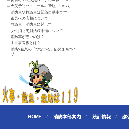
火災予防パトロールの警鐘について
消防車や救急車は緊急自動車です
市民への広報について
救急車・消防車に関して
女性消防吏員活躍推進について
消防車が赤いのは？
山火事看板とは？
消防×企業の「つながる」防火まちづく
り
HOME
消防本部案内
統計情報
講