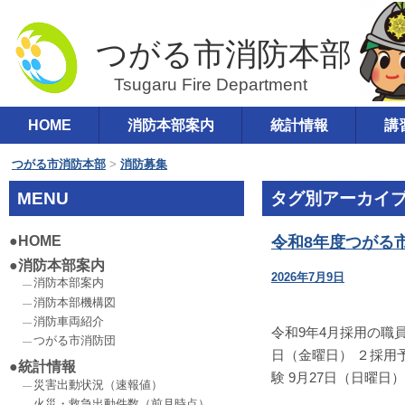
つがる市消防本部
コ
HOME
消防本部案内
統計情報
講
メインメニュー
ン
テ
つがる市消防本部
>
消防募集
ン
MENU
タグ別アーカイブ
ツ
へ
HOME
令和8年度つがる
移
消防本部案内
2026年7月9日
動
消防本部案内
消防本部機構図
消防車両紹介
令和9年4月採用の職
つがる市消防団
日（金曜日） ２採用予
統計情報
験 9月27日（日曜日） 
災害出動状況（速報値）
火災・救急出動件数（前月時点）