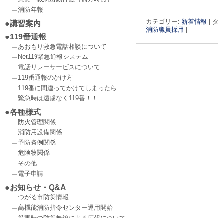
消防年報
カテゴリー:
新着情報
|
タ
講習案内
消防職員採用
|
119番通報
あおもり救急電話相談について
Net119緊急通報システム
電話リレーサービスについて
投稿ナビゲーショ
119番通報のかけ方
119番に間違ってかけてしまったら
緊急時は遠慮なく119番！！
各種様式
防火管理関係
消防用設備関係
予防条例関係
危険物関係
その他
電子申請
お知らせ・Q&A
つがる市防災情報
高機能消防指令センター運用開始
災害時の防災無線による広報について